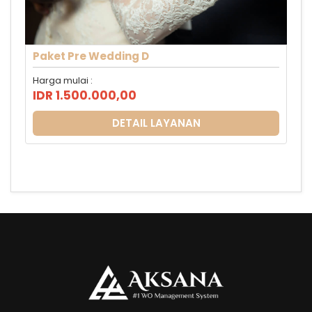
Paket Pre Wedding D
Harga mulai :
IDR 1.500.000,00
DETAIL LAYANAN