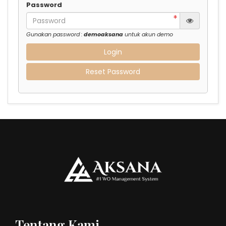
Password
Gunakan password :
demoaksana
untuk akun demo
Login
Reset Password
Tentang Kami